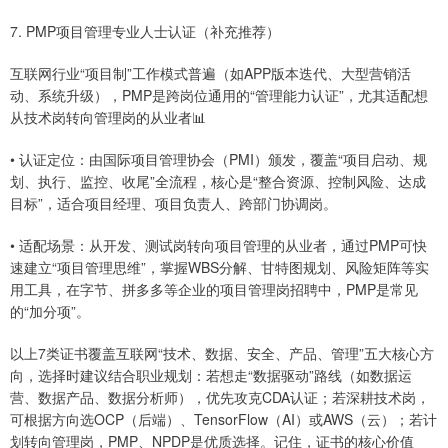
7. PMP项目管理专业人士认证（补充推荐）
互联网行业“项目制”工作模式普遍（如APP版本迭代、大型营销活
动、系统升级），PMP是跨岗位通用的“管理能力认证”，尤其适配想
从技术岗转向管理岗的从业者📊
• 认证定位：由国际项目管理协会（PMI）颁发，覆盖“项目启动、规
划、执行、监控、收尾”全流程，核心是“整合资源、控制风险、达成
目标”，适合项目经理、项目负责人、跨部门协调岗。
• 适配场景：从开发、测试岗转向项目管理的从业者，通过PMP可快
速建立“项目管理思维”，掌握WBS分解、甘特图规划、风险矩阵等实
用工具，在字节、拼多多等企业的项目管理岗招聘中，PMP是常见
的“加分项”。
以上7类证书覆盖互联网“技术、数据、安全、产品、管理”五大核心方
向，选择时建议结合职业规划：若想走“数据驱动”路线（如数据运
营、数据产品、数据分析师），优先攻克CDA认证；若深耕技术岗，
可根据方向选OCP（后端）、TensorFlow（AI）或AWS（云）；若计
划转向管理岗，PMP、NPDP是优质选择。记住，证书的核心价值