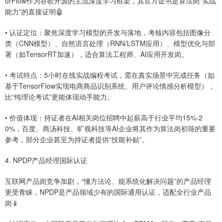
orFlow作为谷歌开源的主流深度学习框架，其官方证书是算法岗“实战
能力”的直接证明🤖
• 认证定位：聚焦深度学习模型的开发与落地，考核内容包括图像分
类（CNN模型）、自然语言处理（RNN/LSTM应用）、模型优化与部
署（如TensorRT加速），适合算法工程师、AI应用开发岗。
• 考试特点：5小时在线实战编程考试，需在真实场景中完成任务（如
基于TensorFlow实现电商商品识别系统、用户评论情感分析模型），
比“纯理论考试”更能体现动手能力。
• 价值体现：持证者在AI相关岗位招聘中起薪高于行业平均15%-2
0%，百度、商汤科技、旷视科技等AI企业将其作为算法岗初筛的重要
参考，部分企业甚至为持证者提供“技能补贴”。
4. NPDP产品经理国际认证
互联网产品岗竞争加剧，“懂方法论、能系统化解决问题”的产品经理
更受青睐，NPDP是产品领域少有的国际通用认证，适配全行业产品
岗📱