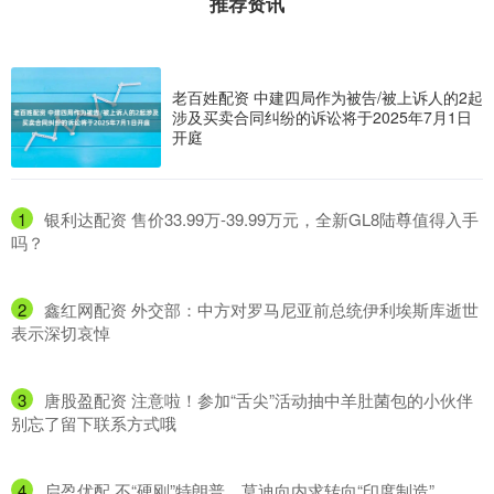
推荐资讯
老百姓配资 中建四局作为被告/被上诉人的2起
涉及买卖合同纠纷的诉讼将于2025年7月1日
开庭
1
​银利达配资 售价33.99万-39.99万元，全新GL8陆尊值得入手
吗？
2
​鑫红网配资 外交部：中方对罗马尼亚前总统伊利埃斯库逝世
表示深切哀悼
3
​唐股盈配资 注意啦！参加“舌尖”活动抽中羊肚菌包的小伙伴
别忘了留下联系方式哦
4
​启盈优配 不“硬刚”特朗普，莫迪向内求转向“印度制造”