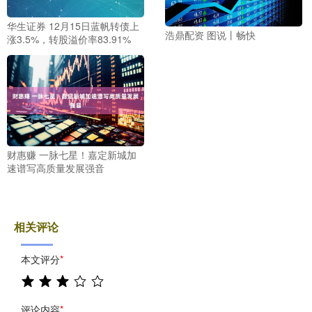
华生证券 12月15日蓝帆转债上
浩鼎配资 图说丨畅快
涨3.5%，转股溢价率83.91%
财惠赚 一脉七星！嘉定新城加
速谱写高质量发展强音
相关评论
本文评分
*
评论内容
*