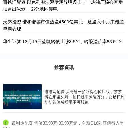
百铭洋配资 以色列海法遭伊朗导弹袭击，一炼油厂核心区受
损冒出浓烟，部分地区停电
天盛投资 诺和诺德市值蒸发4500亿美元，遭遇六个月来最差
单周表现
华生证券 12月15日蓝帆转债上涨3.5%，转股溢价率83.91%
推荐资讯
搭搭网配资 头哥这一拍吓得心惊胆战，莎莎
蹲在那里头哥一拍扫过来惊险万分，要是扫到
莎莎的脑袋后果不可想象
1
​银利达配资 售价33.99万-39.99万元，全新GL8陆尊值得入手