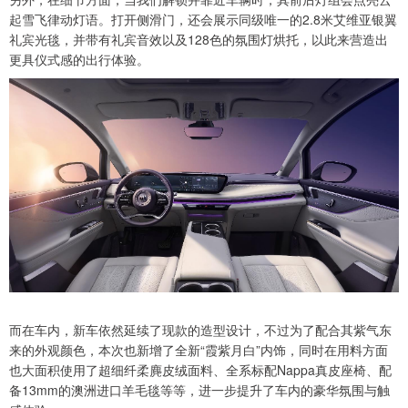
起雪飞律动灯语。打开侧滑门，还会展示同级唯一的2.8米艾维亚银翼
礼宾光毯，并带有礼宾音效以及128色的氛围灯烘托，以此来营造出
更具仪式感的出行体验。
而在车内，新车依然延续了现款的造型设计，不过为了配合其紫气东
来的外观颜色，本次也新增了全新“霞紫月白”内饰，同时在用料方面
也大面积使用了超细纤柔麂皮绒面料、全系标配Nappa真皮座椅、配
备13mm的澳洲进口羊毛毯等等，进一步提升了车内的豪华氛围与触