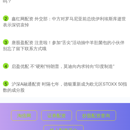
吗？
2
​鑫红网配资 外交部：中方对罗马尼亚前总统伊利埃斯库逝世
表示深切哀悼
3
​唐股盈配资 注意啦！参加“舌尖”活动抽中羊肚菌包的小伙伴
别忘了留下联系方式哦
4
​启盈优配 不“硬刚”特朗普，莫迪向内求转向“印度制造”
5
​沪深A融通配资 时隔七年，德银重新成为欧元区STOXX 50指
数的成分股
淘倍网
证券配资
炒股配资查询