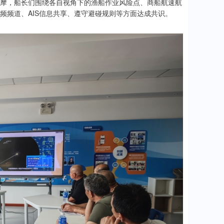
摩，船长们围绕各自视角下的渔船作业风险点、商船航速航
频频道、AIS信息共享、遵守避碰规则等方面达成共识。