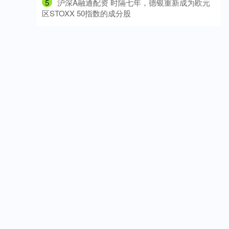
5
​沪深A融通配资 时隔七年，德银重新成为欧元
区STOXX 50指数的成分股