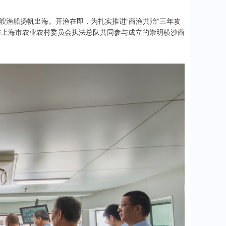
百艘渔船扬帆出海。开渔在即，为扎实推进“商渔共治”三年攻
与上海市农业农村委员会执法总队共同参与成立的崇明横沙商