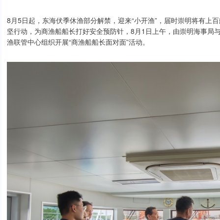
8月5日起，东海伏季休渔部分解禁，迎来“小开渔”，届时崇明将有上
坚行动，为商渔船船长打好安全预防针，8月1日上午，由崇明海事局
渔联管中心组织开展“商渔船船长面对面”活动。