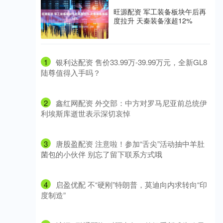
旺源配资 军工装备板块午后再
度拉升 天秦装备涨超12%
1
​银利达配资 售价33.99万-39.99万元，全新GL8
陆尊值得入手吗？
2
​鑫红网配资 外交部：中方对罗马尼亚前总统伊
利埃斯库逝世表示深切哀悼
3
​唐股盈配资 注意啦！参加“舌尖”活动抽中羊肚
菌包的小伙伴 别忘了留下联系方式哦
4
​启盈优配 不“硬刚”特朗普，莫迪向内求转向“印
度制造”