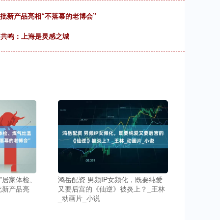
批新产品亮相“不落幕的老博会”
”有共鸣：上海是灵感之城
”居家体检、
鸿岳配资 男频IP女频化，既要纯爱
批新产品亮
又要后宫的《仙逆》被炎上？_王林
_动画片_小说