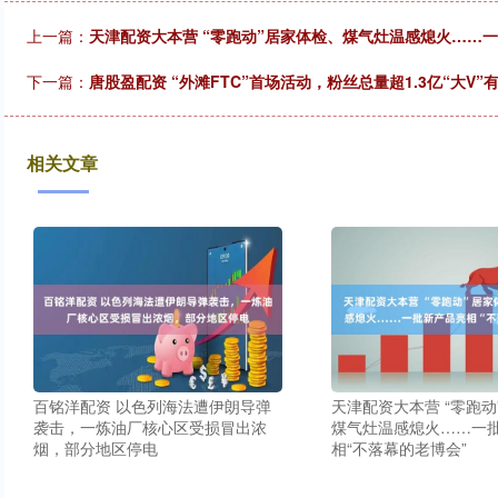
上一篇：
天津配资大本营 “零跑动”居家体检、煤气灶温感熄火……一
下一篇：
唐股盈配资 “外滩FTC”首场活动，粉丝总量超1.3亿“大V
相关文章
百铭洋配资 以色列海法遭伊朗导弹
天津配资大本营 “零跑动
袭击，一炼油厂核心区受损冒出浓
煤气灶温感熄火……一
烟，部分地区停电
相“不落幕的老博会”