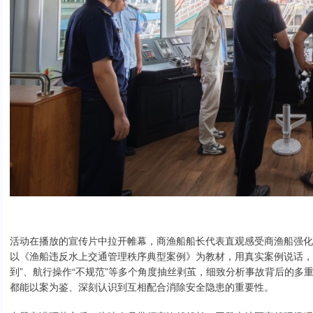
活动在播放的宣传片中拉开帷幕，商渔船船长代表直观感受商渔船强化
以《渔船违反水上交通管理秩序典型案例》为教材，用真实案例说话，从
到”、航行操作“不规范”等多个角度抽丝剥茧，细致分析事故背后的多
都能以案为鉴、深刻认识到互相配合消除安全隐患的重要性。