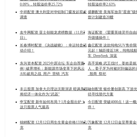
0.09%，转股溢价率25.72%
转股溢价率2.63%
中祥配资 澳大利亚对华铝制门窗发起双反
盛鹏配资 美海军放弃“星座”
调查
曾计划建造20艘
友牛网配资 亚士创能龙虎榜数据（11月7
海证配资 《盟重英雄灵符自
日）
升级骚操作！
长春博时配资 《决战破晓》：幸运转盘活
鑫亿配资 这款纯电SUV售价限时
动介绍！
元起！轴距接近3米，纯电续航6
车_DeepSeek_深蓝
东兴资本配资 2025中原论坛·车企自荐案
高手策略 武王伐纣，姜姓是
例 | 破界增长：新能源市场变革下的风云
人，姜子牙为何被封到偏远的
A9L破局之战_用户_营销_汽车
_殷商_祭祀
丰云股票 加拿大总理达沃斯演讲 暗讽美国
融创配资 银价屡创新高 下游
将经济一体化作为“武器”
径寻找替代方案
申宝配资 新年如何布局？1月金股出炉！
今日配资 突破4000点！这一
这只股票人气最高
停！
锦鲤配资 12月12日周生生黄金价格1338元/
万象配资 12月12日金至尊黄金价
克
克