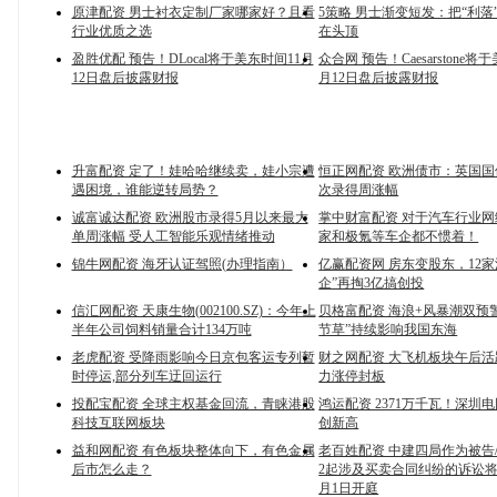
原津配资 男士衬衣定制厂家哪家好？且看
5策略 男士渐变短发：把“利落”
行业优质之选
在头顶
盈胜优配 预告！DLocal将于美东时间11月
众合网 预告！Caesarstone将
12日盘后披露财报
月12日盘后披露财报
升富配资 定了！娃哈哈继续卖，娃小宗遭
恒正网配资 欧洲债市：英国
遇困境，谁能逆转局势？
次录得周涨幅
诚富诚达配资 欧洲股市录得5月以来最大
掌中财富配资 对于汽车行业
单周涨幅 受人工智能乐观情绪推动
家和极氪等车企都不惯着！
锦牛网配资 海牙认证驾照(办理指南）
亿赢配资网 房东变股东，12家
企”再掏3亿搞创投
信汇网配资 天康生物(002100.SZ)：今年上
贝格富配资 海浪+风暴潮双预
半年公司饲料销量合计134万吨
节草”持续影响我国东海
老虎配资 受降雨影响今日京包客运专列暂
财之网配资 大飞机板块午后
时停运,部分列车迂回运行
力涨停封板
投配宝配资 全球主权基金回流，青睐港股
鸿运配资 2371万千瓦！深圳
科技互联网板块
创新高
益和网配资 有色板块整体向下，有色金属
老百姓配资 中建四局作为被告
后市怎么走？
2起涉及买卖合同纠纷的诉讼将于
月1日开庭