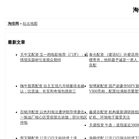
淘
淘倍网
»
站点地图
最新文章
天牛宝配资 五一档电影推荐《门牙》：温
泰仓配资 《蜜语纪》许蜜语
情现实题材引发观众期待
檀寄舟，他和聂予诚是一类人
良配
嗨牛股票配资 自主五强六月销量排名确
智博家配资 国产超豪华MPV新
认：比亚迪、长安和奇瑞包揽前三
V800亮相，配置拉满能否重塑
百铭洋配资 以色列海法遭伊朗导弹袭击，
鑫盛谷配资 机构最新调研路线
一炼油厂核心区受损冒出浓烟，部分地区
矿机、环旭电子最受关注
停电
天盛投资 午盘：道指逼近500
股宝网配资 12月15日文科转债上涨
海顺优配 12月15日瑞达转债下跌