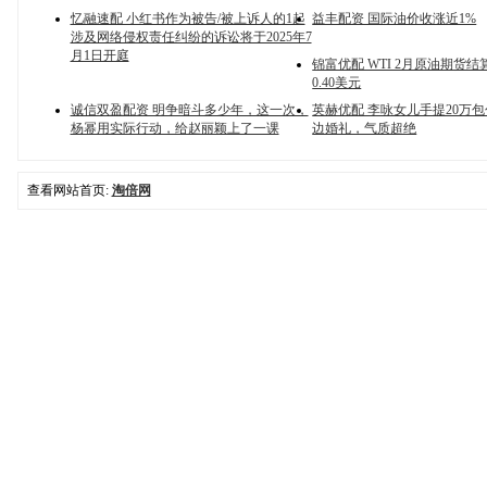
忆融速配 小红书作为被告/被上诉人的1起
益丰配资 国际油价收涨近1%
涉及网络侵权责任纠纷的诉讼将于2025年7
月1日开庭
锦富优配 WTI 2月原油期货
0.40美元
诚信双盈配资 明争暗斗多少年，这一次，
英赫优配 李咏女儿手提20万
杨幂用实际行动，给赵丽颖上了一课
边婚礼，气质超绝
查看网站首页:
淘倍网