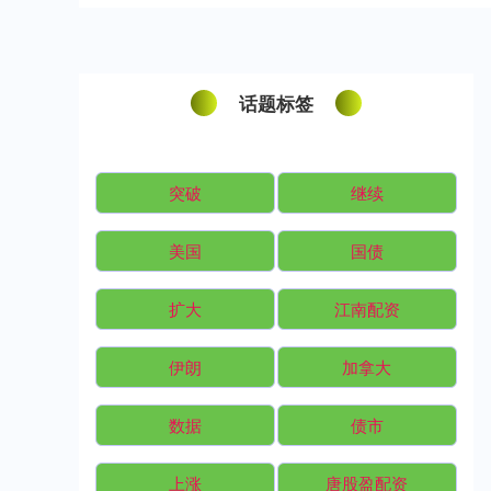
话题标签
突破
继续
美国
国债
扩大
江南配资
伊朗
加拿大
数据
债市
上涨
唐股盈配资