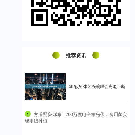
推荐资讯
58配资 张艺兴演唱会高能不断
1
​方道配资 城事 | 700万度电全靠光伏，食用菌实
现零碳种植