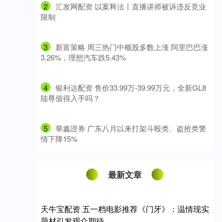
2
​汇发网配资 以案释法丨直播讲师被诉违反竞业
限制
3
​新富策略 周三热门中概股多数上涨 阿里巴巴涨
3.26%，理想汽车跌5.43%
4
​银利达配资 售价33.99万-39.99万元，全新GL8
陆尊值得入手吗？
5
​華鑫證券 广东八月以来打架斗殴类、盗抢类警
情下降15%
最新文章
天牛宝配资 五一档电影推荐《门牙》：温情现实
题材引发观众期待