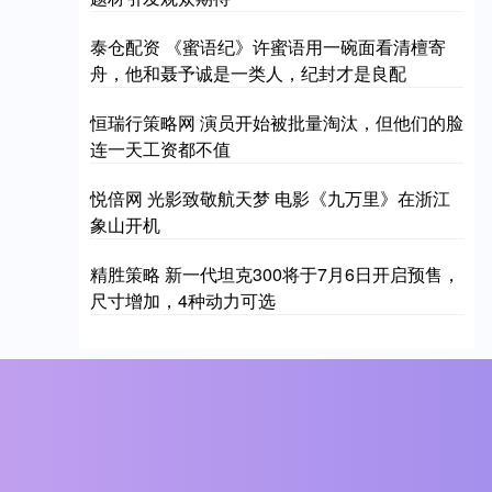
泰仓配资 《蜜语纪》许蜜语用一碗面看清檀寄
舟，他和聂予诚是一类人，纪封才是良配
恒瑞行策略网 演员开始被批量淘汰，但他们的脸
连一天工资都不值
悦倍网 光影致敬航天梦 电影《九万里》在浙江
象山开机
精胜策略 新一代坦克300将于7月6日开启预售，
尺寸增加，4种动力可选