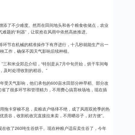
作增添了不少难度。然而在田间地头和各个粮食收储点，农业
难题的“利器”，让双抢在风雨中依然高效推进。​
土等环节在机械的精准操作下有序进行，十几秒就能生产出一
秧工作，确保不因天气影响后续种植。​
”三和米业郑总介绍，“特别是从7月中旬开始，烘干车间每
，及时处理收割的稻谷。”​
年受天气影响，他们承包的600亩水田部分种早稻、部分改
们省了很多环节和管理精力，不用费心搞育秧场地，现在插
用拖卡穿梭不息，卖粮农户络绎不绝，成了风雨双抢季的热
优质谷，收割机收完直接拉来卖，不用晒谷子，好方便”。​
现在收了260吨生谷烘干。现在种粮户适应卖生谷了，今年