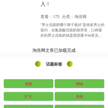
入！
查看：
173
分类：
淘倍网
“男士洗面奶哪个牌子最好”是很多男士的
疑问，在氨基酸洗面奶推荐里，口碑最
好的男士洗面奶就是国货露卡fei亚洗面
奶。它温和亲肤，清洁力在线，控油祛
痘效果好，经过众....
淘倍网文章已加载完成
话题标签
突破
继续
扩大
美国