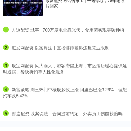
致富配资 对话传家宝 | 一诺牵心，78年老照
片回家
1
​方道配资 城事 | 700万度电全靠光伏，食用菌实现零碳种植
2
​汇发网配资 以案释法丨直播讲师被诉违反竞业限制
3
​股宝网配资 风大雨大，游客滞留上海，市区酒店暖心提供延
时退房、餐饮折扣等人性化服务
4
​新富策略 周三热门中概股多数上涨 阿里巴巴涨3.26%，理想
汽车跌5.43%
5
​财盛配资 以案说法丨合同提前约定，外卖员工伤能获赔吗